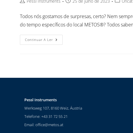
Pessl Instruments
25 de julho de 2023
Uncat
Todos nós gostamos de surpresas, certo? Nem sempr
do tempo específicos do local METOS®? Todos sabem
Continuar A Ler
Pessl Instruments
Werksweg 107, 8160 Weiz, Áustria
Telefone: +43 31 72 55 21
Email:
office@metos.at