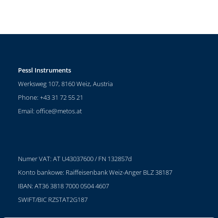
Pessl Instruments
Werksweg 107, 8160 Weiz, Austria
Phone: +43 31 72 55 21
Email:
office@metos.at
Numer VAT: AT U43037600 / FN 132857d
Konto bankowe: Raiffeisenbank Weiz-Anger BLZ 38187
IBAN: AT36 3818 7000 0504 4607
SWIFT/BIC RZSTAT2G187